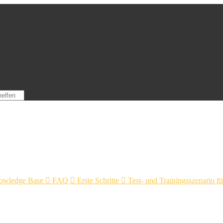
owledge Base

FAQ

Erste Schritte

Test- und Trainingsszenario 