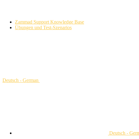
Zammad Support Knowledge Base
Übungen und Test-Szenarios
Deutsch - German
Deutsch - Ger