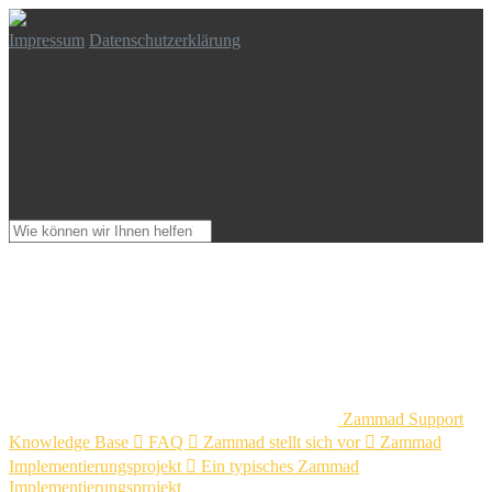
Impressum
Datenschutzerklärung
Zammad Support
Knowledge Base

FAQ

Zammad stellt sich vor

Zammad
Implementierungsprojekt

Ein typisches Zammad
Implementierungsprojekt