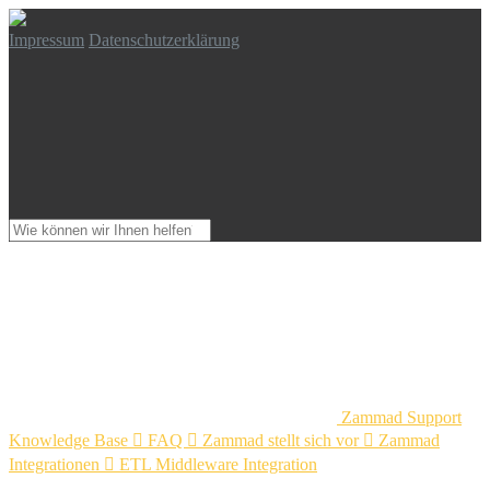
Impressum
Datenschutzerklärung
Zammad Support
Knowledge Base

FAQ

Zammad stellt sich vor

Zammad
Integrationen

ETL Middleware Integration