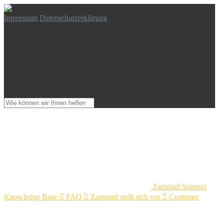
Impressum
Datenschutzerklärung
Zammad Support
Knowledge Base

FAQ

Zammad stellt sich vor

Customer