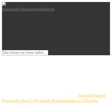
Impressum
Datenschutzerklärung
Zammad Support
Knowledge Base

Für unsere Bestandskunden

Gehostete