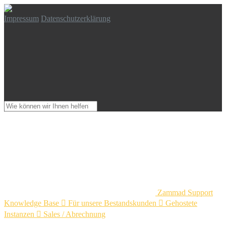
Impressum
Datenschutzerklärung
Zammad Support
Knowledge Base

Für unsere Bestandskunden

Gehostete
Instanzen

Sales / Abrechnung