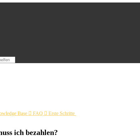
owledge Base

FAQ

Erste Schritte
uss ich bezahlen?